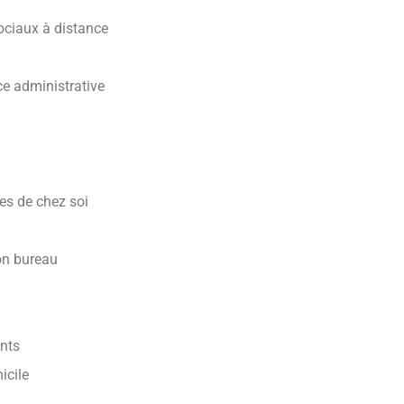
ociaux à distance
ce administrative
ues de chez soi
on bureau
ants
icile