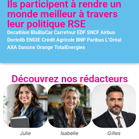
Ils participent à rendre un
monde meilleur à travers
leur politique RSE
Decathlon BlaBlaCar Carrefour EDF SNCF Airbus
Doctolib ENGIE Crédit Agricole BNP Paribas L’Oréal
AXA Danone Orange TotalEnergies
Découvrez nos rédacteurs
Julie
Isabelle
Gilles